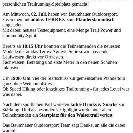
persönlichen Trailrunning-Spielplatz gemacht!
Am Mittwoch,
02. Juli
, haben wir, Baumhauer Outdoorsport,
zusammen mit
adidas TERREX
zum
Pfänderstammtisch
eingeladen.
Mit dabei: neustes Testequipment, eine Menge Trail-Power und
Community-Spirit!
Bereits ab
18:15 Uhr
konnten die Teilnehmenden die neuesten
Modelle der adidas Terrex Agravic Serie sowie passende
Laufwesten direkt vor Ort testen.
Fachwissen, Beratung und erste Meter in den neuen Schuhen
inklusive.
Um
19:00 Uhr
viel der Startschuss zur gemeinsamen Pfändertour -
ganz ohne Wettkampfstress.
Ob Speed Hiking oder knackiges Trailrunning - für jedes Level war
was dabei.
Nach dem sportlichen Part warteten
kühle Drinks & Snacks
zur
Stärkung. Und als besonderes Highlight wurde unter allen
Teilnehmenden ein
Startplatz für den Walsertrail
verlost!
Das Baumhauer Outdoorsport Team sagt Danke, an alle die dabei
waren!