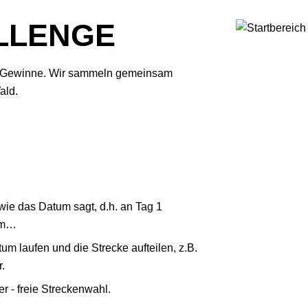
LLENGE
le Gewinne. Wir sammeln gemeinsam
ald.
 wie das Datum sagt, d.h. an Tag 1
km…
um laufen und die Strecke aufteilen, z.B.
.
r - freie Streckenwahl.